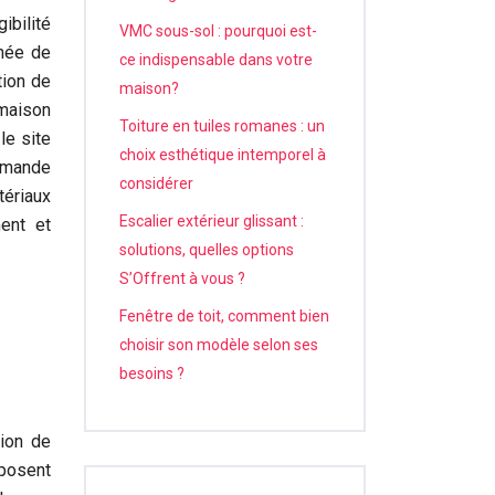
ibilité
VMC sous-sol : pourquoi est-
nnée de
ce indispensable dans votre
tion de
maison?
 maison
Toiture en tuiles romanes : un
le site
choix esthétique intemporel à
demande
considérer
tériaux
Escalier extérieur glissant :
ment et
solutions, quelles options
S’Offrent à vous ?
Fenêtre de toit, comment bien
choisir son modèle selon ses
besoins ?
tion de
oposent