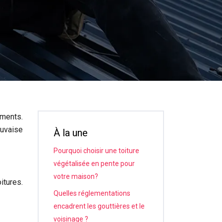
ements.
auvaise
À la une
Pourquoi choisir une toiture
végétalisée en pente pour
votre maison?
itures.
Quelles réglementations
encadrent les gouttières et le
voisinage ?