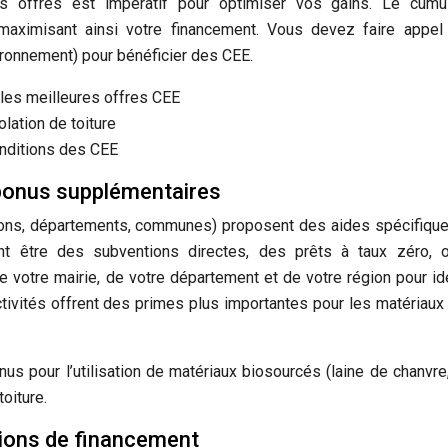
es offres est impératif pour optimiser vos gains. Le cumu
aximisant ainsi votre financement. Vous devez faire appel
ironnement) pour bénéficier des CEE.
 les meilleures offres CEE
lation de toiture
conditions des CEE
s bonus supplémentaires
égions, départements, communes) proposent des aides spécifiqu
nt être des subventions directes, des prêts à taux zéro, 
e votre mairie, de votre département et de votre région pour ide
ectivités offrent des primes plus importantes pour les matériaux
us pour l’utilisation de matériaux biosourcés (laine de chanvre
oiture.
tions de financement