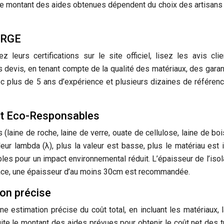
t le montant des aides obtenues dépendent du choix des artisans
n RGE
z leurs certifications sur le site officiel, lisez les avis clie
evis, en tenant compte de la qualité des matériaux, des garan
vec plus de 5 ans d’expérience et plusieurs dizaines de référen
et Eco-Responsables
laine de roche, laine de verre, ouate de cellulose, laine de boi
r lambda (λ), plus la valeur est basse, plus le matériau est i
es pour un impact environnemental réduit. L’épaisseur de l’isol
icace, une épaisseur d’au moins 30cm est recommandée.
ion précise
 estimation précise du coût total, en incluant les matériaux, 
ite le montant des aides prévues pour obtenir le coût net des t