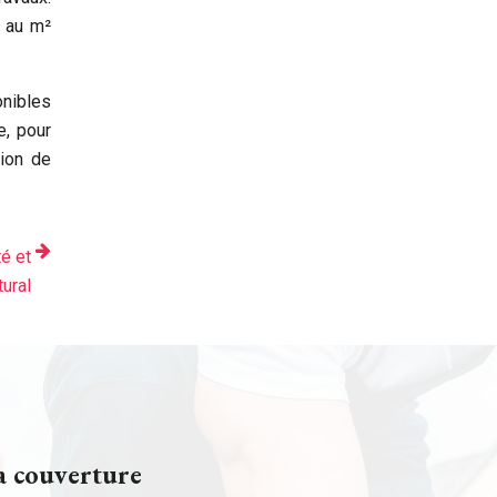
n au m²
onibles
e, pour
tion de
té et
tural
a couverture