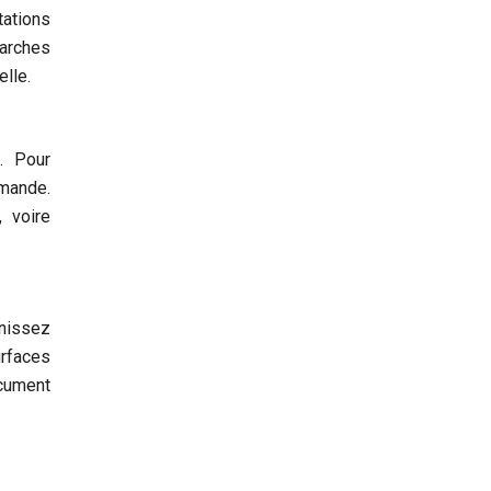
tations
arches
elle.
. Pour
emande.
 voire
rnissez
urfaces
ocument