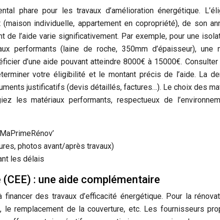
al phare pour les travaux d’amélioration énergétique. L’élig
(maison individuelle, appartement en copropriété), de son a
t de l’aide varie significativement. Par exemple, pour une isola
riaux performants (laine de roche, 350mm d’épaisseur), une
néficier d’une aide pouvant atteindre 8000€ à 15000€. Consulter 
terminer votre éligibilité et le montant précis de l’aide. La 
uments justificatifs (devis détaillés, factures…). Le choix des ma
égiez les matériaux performants, respectueux de l’environne
 de MaPrimeRénov’
res, photos avant/après travaux)
nt les délais
e (CEE) : une aide complémentaire
 financer des travaux d’efficacité énergétique. Pour la rénova
ion, le remplacement de la couverture, etc. Les fournisseurs pr