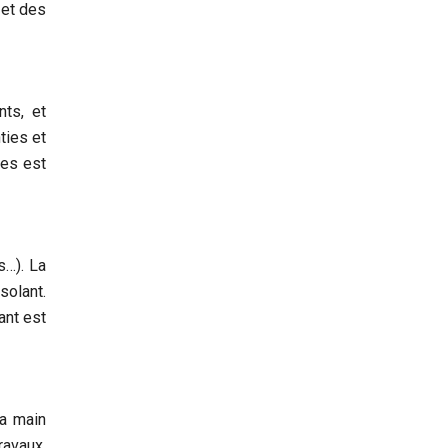
 et des
nts, et
ties et
ces est
s…). La
solant.
ant est
la main
ravaux.