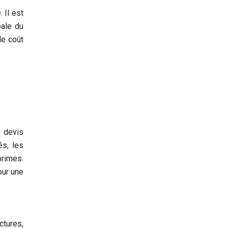
 Il est
bale du
le coût
s devis
és, les
primes.
our une
ctures,