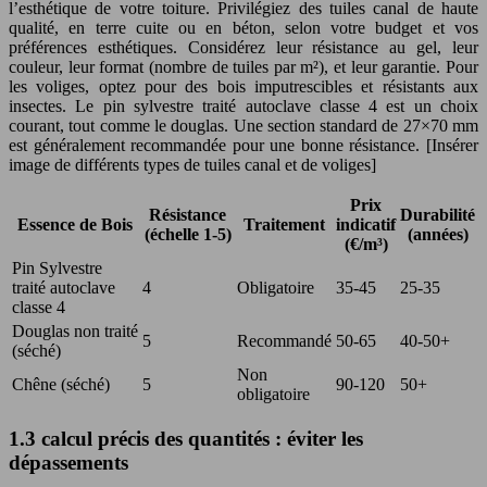
l’esthétique de votre toiture. Privilégiez des tuiles canal de haute
qualité, en terre cuite ou en béton, selon votre budget et vos
préférences esthétiques. Considérez leur résistance au gel, leur
couleur, leur format (nombre de tuiles par m²), et leur garantie. Pour
les voliges, optez pour des bois imputrescibles et résistants aux
insectes. Le pin sylvestre traité autoclave classe 4 est un choix
courant, tout comme le douglas. Une section standard de 27×70 mm
est généralement recommandée pour une bonne résistance. [Insérer
image de différents types de tuiles canal et de voliges]
Prix
Résistance
Durabilité
Essence de Bois
Traitement
indicatif
(échelle 1-5)
(années)
(€/m³)
Pin Sylvestre
traité autoclave
4
Obligatoire
35-45
25-35
classe 4
Douglas non traité
5
Recommandé
50-65
40-50+
(séché)
Non
Chêne (séché)
5
90-120
50+
obligatoire
1.3 calcul précis des quantités : éviter les
dépassements