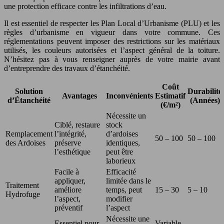
une protection efficace contre les infiltrations d’eau.
Il est essentiel de respecter les Plan Local d’Urbanisme (PLU) et les
règles d’urbanisme en vigueur dans votre commune. Ces
réglementations peuvent imposer des restrictions sur les matériaux
utilisés, les couleurs autorisées et l’aspect général de la toiture.
N’hésitez pas à vous renseigner auprès de votre mairie avant
d’entreprendre des travaux d’étanchéité.
Coût
Solution
Durabilité
Avantages
Inconvénients
Estimatif
d’Étanchéité
(Années)
(€/m²)
Nécessite un
Ciblé, restaure
stock
Remplacement
l’intégrité,
d’ardoises
50 – 100
50 – 100
des Ardoises
préserve
identiques,
l’esthétique
peut être
laborieux
Facile à
Efficacité
appliquer,
limitée dans le
Traitement
améliore
temps, peut
15 – 30
5 – 10
Hydrofuge
l’aspect,
modifier
préventif
l’aspect
Nécessite une
Essentiel pour
Variable