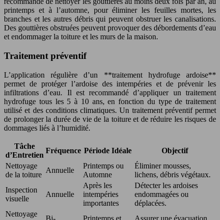
recommandé de nettoyer les gouttières au moins deux fois par an, au
printemps et à l’automne, pour éliminer les feuilles mortes, les
branches et les autres débris qui peuvent obstruer les canalisations.
Des gouttières obstruées peuvent provoquer des débordements d’eau
et endommager la toiture et les murs de la maison.
Traitement préventif
L’application régulière d’un **traitement hydrofuge ardoise**
permet de protéger l’ardoise des intempéries et de prévenir les
infiltrations d’eau. Il est recommandé d’appliquer un traitement
hydrofuge tous les 5 à 10 ans, en fonction du type de traitement
utilisé et des conditions climatiques. Un traitement préventif permet
de prolonger la durée de vie de la toiture et de réduire les risques de
dommages liés à l’humidité.
Tâche
Fréquence
Période Idéale
Objectif
d’Entretien
Nettoyage
Printemps ou
Éliminer mousses,
Annuelle
de la toiture
Automne
lichens, débris végétaux.
Après les
Détecter les ardoises
Inspection
Annuelle
intempéries
endommagées ou
visuelle
importantes
déplacées.
Nettoyage
Bi-
Printemps et
Assurer une évacuation